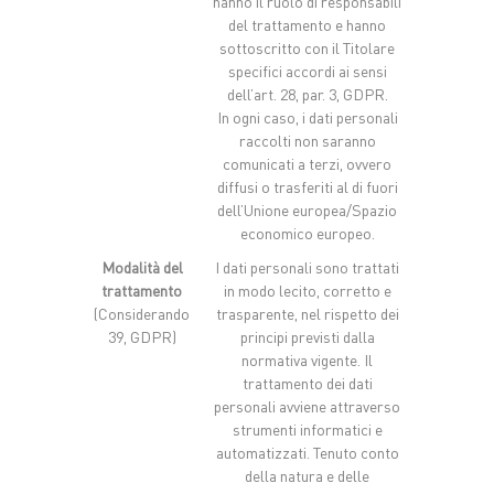
hanno il ruolo di responsabili
del trattamento e hanno
sottoscritto con il Titolare
specifici accordi ai sensi
dell’art. 28, par. 3, GDPR.
In ogni caso, i dati personali
raccolti non saranno
comunicati a terzi, ovvero
diffusi o trasferiti al di fuori
dell’Unione europea/Spazio
economico europeo.
Modalità del
I dati personali sono trattati
trattamento
in modo lecito, corretto e
(Considerando
trasparente, nel rispetto dei
39, GDPR)
principi previsti dalla
normativa vigente. Il
trattamento dei dati
personali avviene attraverso
strumenti informatici e
automatizzati. Tenuto conto
della natura e delle