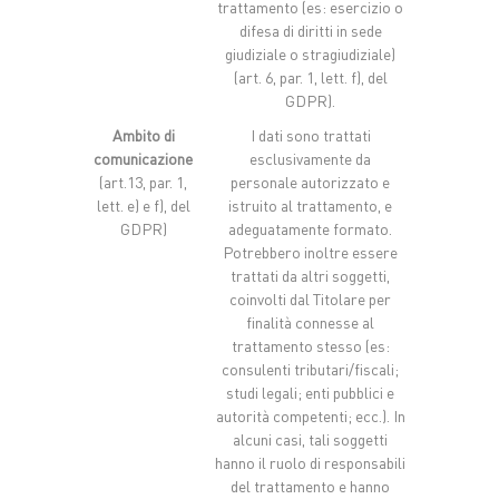
trattamento (es: esercizio o
difesa di diritti in sede
giudiziale o stragiudiziale)
(art. 6, par. 1, lett. f), del
GDPR).
Ambito di
I dati sono trattati
comunicazione
esclusivamente da
(art.13, par. 1,
personale autorizzato e
lett. e) e f), del
istruito al trattamento, e
GDPR)
adeguatamente formato.
Potrebbero inoltre essere
trattati da altri soggetti,
coinvolti dal Titolare per
finalità connesse al
trattamento stesso (es:
consulenti tributari/fiscali;
studi legali; enti pubblici e
autorità competenti; ecc.). In
alcuni casi, tali soggetti
hanno il ruolo di responsabili
del trattamento e hanno