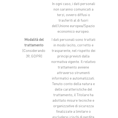
In ogni caso, i dati personali
non saranno comunicati a
terzi, ovvero diffusi o
trasferiti al di fuori
dell’Unione europea/Spazio
economico europeo.
Modalità del
I dati personali sono trattati
trattamento
in modo lecito, corretto e
(Considerando
trasparente, nel rispetto dei
39, GDPR)
principi previsti dalla
normativa vigente. Il relativo
trattamento avviene
attraverso strumenti
informatici e automatizzati.
Tenuto conto della natura e
delle caratteristiche del
trattamento, il Titolare ha
adottato misure tecniche e
organizzative di sicurezza
finalizzate a limitare o
escludere i rischi di perdita