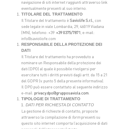
navigazione di siti internet raggiunti attraverso link
eventualmente presenti al suo interno.
TITOLARE DEL TRATTAMENTO
Il Titolare del trattamento è
Saviolife S.r.l.
, con
sede legale in viale Lombardia, 29, 46019 Viadana
(MN), telefono: +39
+39 0375/7871
, e-mail:
info@savioliofe.com
RESPONSABILE DELLA PROTEZIONE DEI
DATI
Il Titolare del trattamento ha provveduto a
nominare un Responsabile della protezione dei
dati (DPO) al quale è possibile rivolgersi per
esercitare tutti i diritti previsti dagli artt. da 15 a 21
del GDPR (v. punto 5 della presente informativa).
Il DPO può essere contattato al seguente indirizzo
e-mail:
privacy.dpo@grupposaviola.com
.
TIPOLOGIE DI TRATTAMENTO
DATI PER RICHIESTA DI CONTATTO
La gestione di richieste di contatto, proposte
attraverso la compilazione di
form
presenti su
questo sito internet comporta l’acquisizione di dati