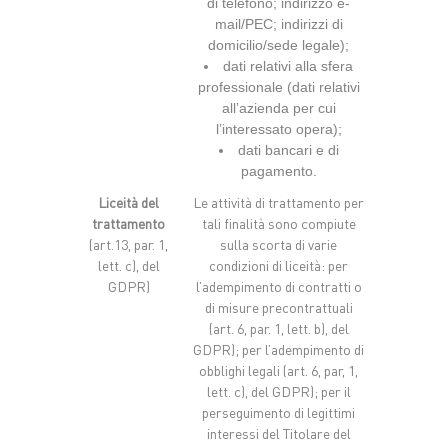
di telefono; indirizzo e-
mail/PEC; indirizzi di
domicilio/sede legale);
dati relativi alla sfera
professionale (dati relativi
all’azienda per cui
l’interessato opera);
dati bancari e di
pagamento.
Liceità del
Le attività di trattamento per
trattamento
tali finalità sono compiute
(art.13, par. 1,
sulla scorta di varie
lett. c), del
condizioni di liceità: per
GDPR)
l’adempimento di contratti o
di misure precontrattuali
(art. 6, par. 1, lett. b), del
GDPR); per l’adempimento di
obblighi legali (art. 6, par, 1,
lett. c), del GDPR); per il
perseguimento di legittimi
interessi del Titolare del