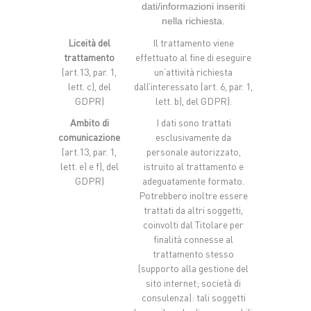
dati/informazioni inseriti
nella richiesta.
Liceità del
Il trattamento viene
trattamento
effettuato al fine di eseguire
(art.13, par. 1,
un’attività richiesta
lett. c), del
dall’interessato (art. 6, par. 1,
GDPR)
lett. b), del GDPR).
Ambito di
I dati sono trattati
comunicazione
esclusivamente da
(art.13, par. 1,
personale autorizzato,
lett. e) e f), del
istruito al trattamento e
GDPR)
adeguatamente formato.
Potrebbero inoltre essere
trattati da altri soggetti,
coinvolti dal Titolare per
finalità connesse al
trattamento stesso
(supporto alla gestione del
sito internet; società di
consulenza): tali soggetti