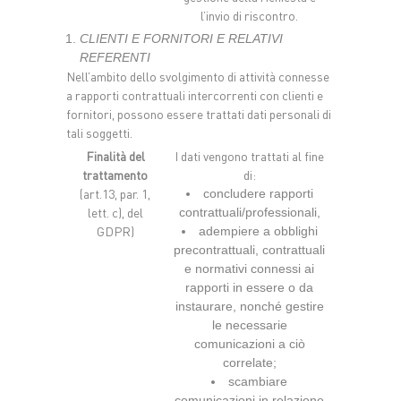
l’invio di riscontro.
CLIENTI E FORNITORI E RELATIVI
REFERENTI
Nell’ambito dello svolgimento di attività connesse
a rapporti contrattuali intercorrenti con clienti e
fornitori, possono essere trattati dati personali di
tali soggetti.
Finalità del
I dati vengono trattati al fine
trattamento
di:
(art.13, par. 1,
concludere rapporti
lett. c), del
contrattuali/professionali,
GDPR)
adempiere a obblighi
precontrattuali, contrattuali
e normativi connessi ai
rapporti in essere o da
instaurare, nonché gestire
le necessarie
comunicazioni a ciò
correlate;
scambiare
comunicazioni in relazione