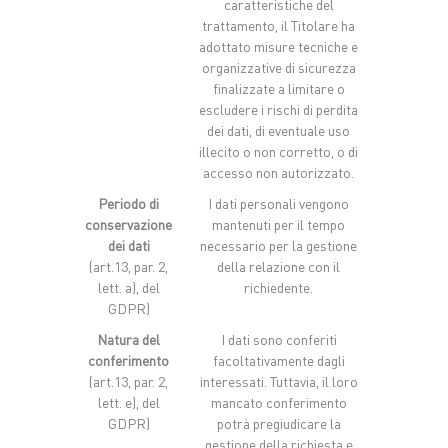
caratteristiche del
trattamento, il Titolare ha
adottato misure tecniche e
organizzative di sicurezza
finalizzate a limitare o
escludere i rischi di perdita
dei dati, di eventuale uso
illecito o non corretto, o di
accesso non autorizzato.
Periodo di
I dati personali vengono
conservazione
mantenuti per il tempo
dei dati
necessario per la gestione
(art.13, par. 2,
della relazione con il
lett. a), del
richiedente.
GDPR)
Natura del
I dati sono conferiti
conferimento
facoltativamente dagli
(art.13, par. 2,
interessati. Tuttavia, il loro
lett. e), del
mancato conferimento
GDPR)
potrà pregiudicare la
gestione della richiesta e