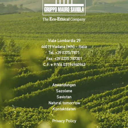
Viale Lombardia 29
46019 Viadana (MN) – Italia
Tel.
+39 0375/7871
Fax: +39 0375 787301
C.F. e P.IVA 03194960963
Anwendungen
Sazolene
Saviotan
Natural tomorrow
Kontaktdaten
Privacy Policy