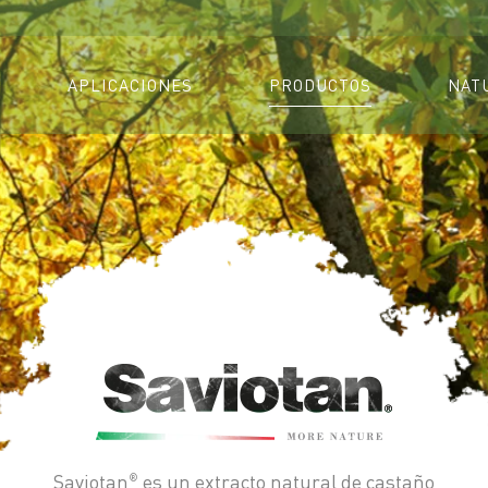
APLICACIONES
PRODUCTOS
NAT
Saviotan
es un extracto natural de castaño
®