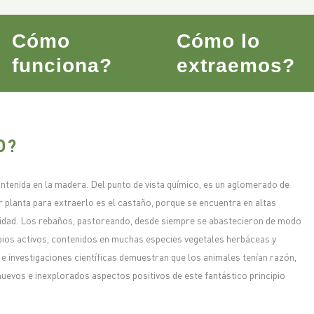
Cómo
Cómo lo
funciona?
extraemos?
O?
ontenida en la madera. Del punto de vista químico, es un aglomerado de
 planta para extraerlo es el castaño, porque se encuentra en altas
lidad. Los rebaños, pastoreando, desde siempre se abastecieron de modo
pios activos, contenidos en muchas especies vegetales herbáceas y
e investigaciones científicas demuestran que los animales tenían razón,
uevos e inexplorados aspectos positivos de este fantástico principio