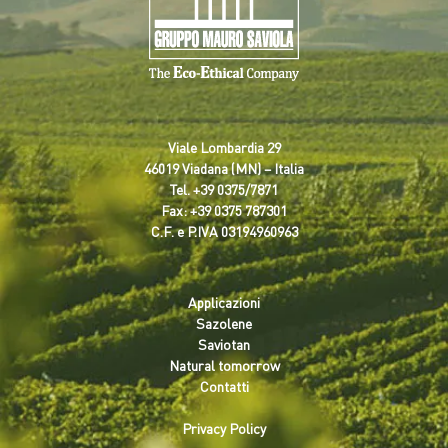
Viale Lombardia 29
46019 Viadana (MN) – Italia
Tel.
+39 0375/7871
Fax: +39 0375 787301
C.F. e P.IVA 03194960963
Applicazioni
Sazolene
Saviotan
Natural tomorrow
Contatti
Privacy Policy