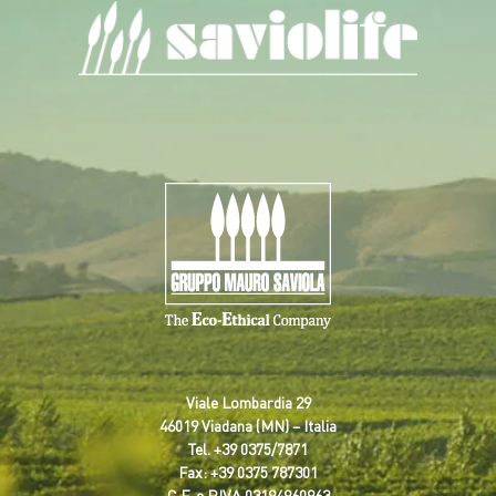
Viale Lombardia 29
46019 Viadana (MN) – Italia
Tel.
+39 0375/7871
Fax: +39 0375 787301
C.F. e P.IVA 03194960963