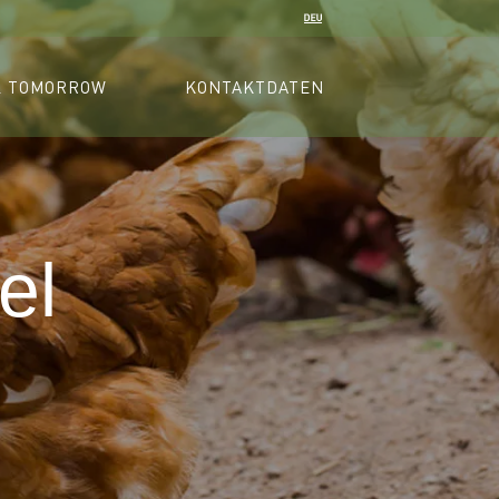
L TOMORROW
KONTAKTDATEN
el