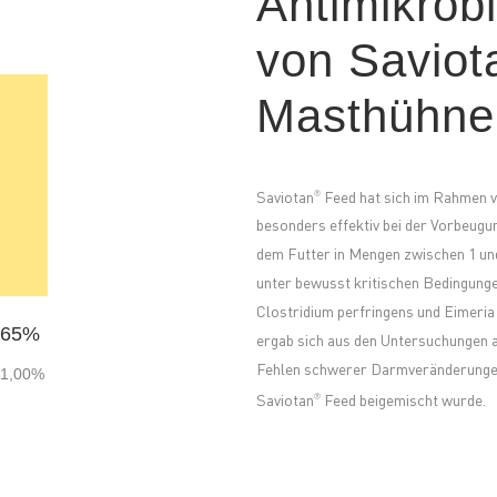
Antimikrob
von Saviot
Masthühner
Saviotan
Feed hat sich im Rahmen v
®
besonders effektiv bei der Vorbeugu
dem Futter in Mengen zwischen 1 und
unter bewusst kritischen Bedingunge
Clostridium perfringens und Eimeria s
65
%
ergab sich aus den Untersuchungen 
Fehlen schwerer Darmveränderungen
1,00%
Saviotan
Feed beigemischt wurde.
®