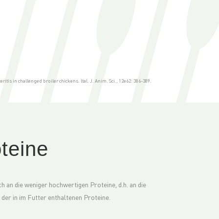
ritis in challenged broiler chickens. ltal. J. Anim. Sci., 12e62: 386-389.
teine
h an die weniger hochwertigen Proteine, d.h. an die
der in im Futter enthaltenen Proteine.