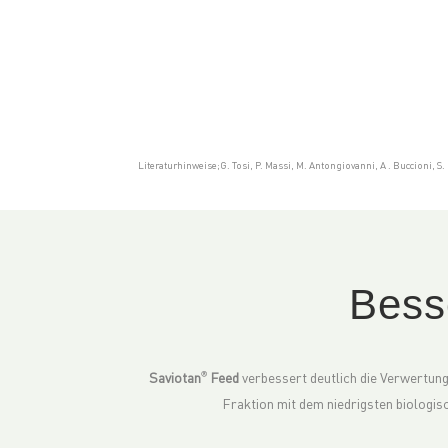
Literaturhinweise;G. Tosi, P. Massi, M. Antongiovanni, A . Buccioni, S. M
Bess
Saviotan
Feed
verbessert deutlich die Verwertung
®
Fraktion mit dem niedrigsten biologis