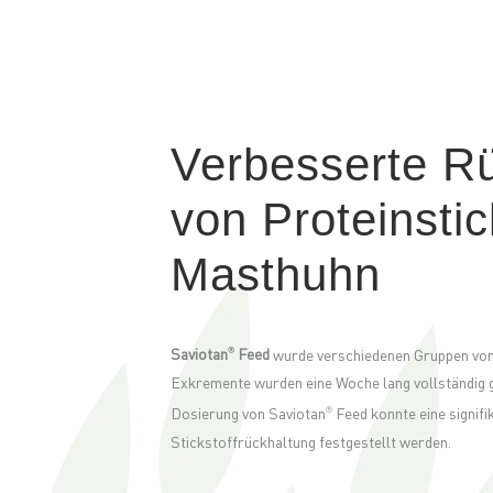
Verbesserte R
von Proteinstic
Masthuhn
Saviotan
Feed
wurde verschiedenen Gruppen von
®
Exkremente wurden eine Woche lang vollständig 
Dosierung von Saviotan
Feed konnte eine signif
®
Stickstoffrückhaltung festgestellt werden.