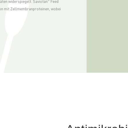
äten widerspiegelt. Saviotan
Feed
®
ion mit Zellmembranproteinen, wobei