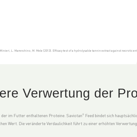
inieri, L. Marenchino, M. Mele (2013). Efficacy test of a hydrolysable tannin extract against necrotic ente
ere Verwertung der Pro
 der im Futter enthaltenen Proteine. Saviotan
Feed bindet sich hauptsächlic
®
chen Wert. Die veränderte Verdaulichkeit führt zu einer erhöhten Verwertung 