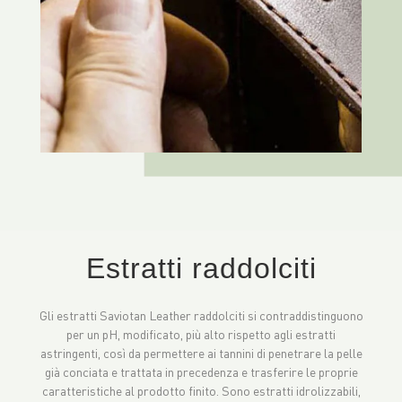
Estratti raddolciti
Gli estratti Saviotan Leather raddolciti si contraddistinguono
per un pH, modificato, più alto rispetto agli estratti
astringenti, così da permettere ai tannini di penetrare la pelle
già conciata e trattata in precedenza e trasferire le proprie
caratteristiche al prodotto finito. Sono estratti idrolizzabili,